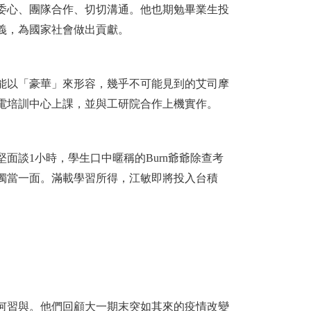
委心、團隊合作、切切溝通。他也期勉畢業生投
義，為國家社會做出貢獻。
能以「豪華」來形容，幾乎不可能見到的艾司摩
電培訓中心上課，並與工研院合作上機實作。
面談1小時，學生口中暱稱的Burn爺爺除查考
獨當一面。滿載學習所得，江敏即將投入台積
何習與。他們回顧大一期末突如其來的疫情改變