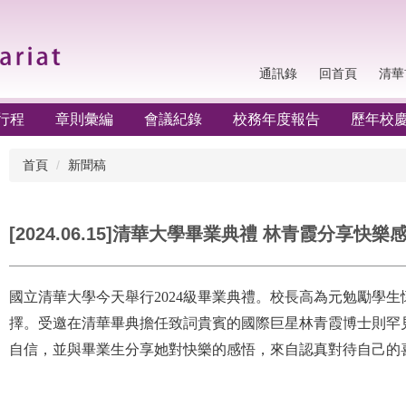
通訊錄
回首頁
清華
行程
章則彙編
會議紀錄
校務年度報告
歷年校
首頁
新聞稿
[2024.06.15]清華大學畢業典禮 林青霞分享快樂
國立清華大學今天舉行2024級畢業典禮。校長高為元勉勵學
擇。受邀在清華畢典擔任致詞貴賓的國際巨星林青霞博士則罕
自信，並與畢業生分享她對快樂的感悟，來自認真對待自己的