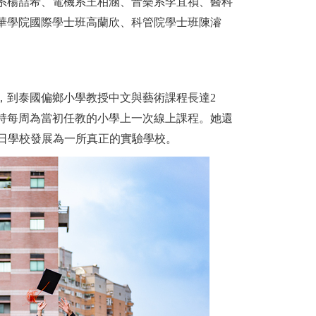
諮系楊喆希、電機系王柏涵、音樂系李宜禎、醫科
華學院國際學士班高蘭欣、科管院學士班陳濬
，到泰國偏鄉小學教授中文與藝術課程長達2
持每周為當初任教的小學上一次線上課程。她還
假日學校發展為一所真正的實驗學校。