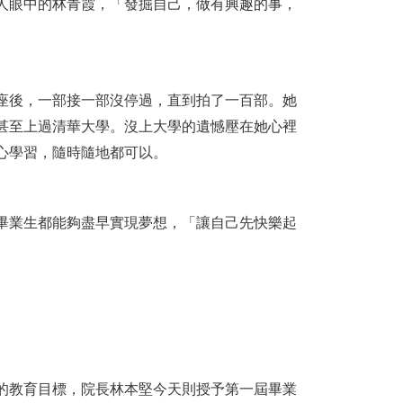
人眼中的林青霞，「發掘自己，做有興趣的事，
座後，一部接一部沒停過，直到拍了一百部。她
甚至上過清華大學。沒上大學的遺憾壓在她心裡
心學習，隨時隨地都可以。
畢業生都能夠盡早實現夢想，「讓自己先快樂起
的教育目標，院長林本堅今天則授予第一屆畢業