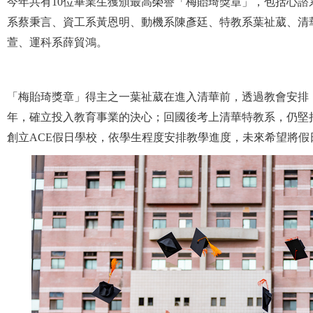
今年共有10位畢業生獲頒最高榮譽「梅貽琦獎章」，包括心
系蔡秉言、資工系黃恩明、動機系陳彥廷、特教系葉祉葳、清
萱、運科系薛貿鴻。
「梅貽琦獎章」得主之一葉祉葳在進入清華前，透過教會安排
年，確立投入教育事業的決心；回國後考上清華特教系，仍堅
創立ACE假日學校，依學生程度安排教學進度，未來希望將