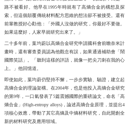
路不被看好。他早在1995年時就有了高熵合金的構想及探
索，但這個顛覆傳統材料配方思維的想法卻不被接受。還有
前輩教授好心勸他：「外國人沒做的研究，你最好不要做。
如果這麼好，人家早就研究出來了。」
二十多年前，葉均蔚以高熵合金研究申請國科會前瞻奈米計
畫時，還有審查委員認為他觀念有誤，如果通過補助會「鬧
國際笑話」。「聽到這樣的評語，就像一把尖刀刺在我的心
上。」他回憶道。
即使如此，葉均蔚仍堅持不懈，一步步實驗、驗證，建立起
高熵合金的理論架構。在2004年，也是他投入高熵合金研究
的第9年，一口氣發表了5篇震撼國際的重磅論文，命名「高
熵合金」(High-entropy alloys)，論述高熵合金原理，並提出4
項核心效應，帶動了其它高熵及中熵材料研究，自此開創全
新的材料研究及應用領域。