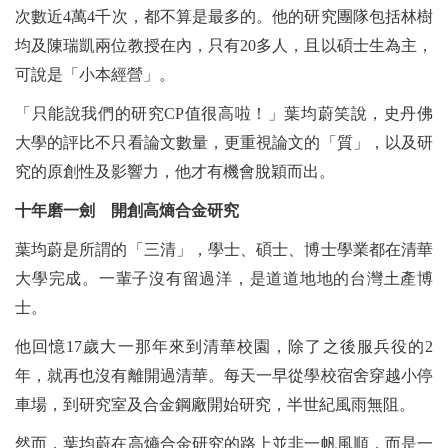
次數近4萬4千次，都不算是最多的。他的研究團隊包括林樹
均及陳瑞凱兩位教授在內，只有20多人，且以碩士生為主，
可說是「小本經營」。
「只能說我們的研究CP值很高啦！」葉均蔚笑說，史丹佛
大學的評比不只看論文數量，更重視論文的「質」，以及研
究的原創性及影響力，他才有機會脫穎而出。
十年磨一劍 開創高熵合金研究
葉均蔚是所謂的「三清」，學士、碩士、博士學業都在清華
大學完成。一輩子沒有留過洋，是道道地地的台灣土產博
士。
他回憶17歲大一那年來到清華校園，除了之後服兵役的2
年，就再也沒有離開過清華。每天一早從學校宿舍穿越小停
車場，到研究室及合金鋼廠開始研究，半世紀風雨無阻。
然而，葉均蔚在高熵合金研究的路上並非一帆風順，而是一