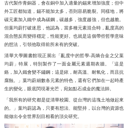
古代製作青銅器，會在銅中加入適量的錫來增加強度；但中
外工匠都知道，錫不能加太多，否則容易脆裂。同樣地，將
碳元素加入鐵中成為碳鋼，碳越多，強度越強，但也越脆。
但葉均蔚打破迷思，他認為，當多種元素混合時，亂度高的
混合態反而變得穩定，性能更好。也就是這個帶些哲學意味
的想法，引領他取得前所未有的突破。
清華大學圖書館現正展出「亂度中的哲學-高熵合金之父葉
均蔚」特展，特別製作了一面金屬元素週期表牆。「這是
鉻，加入鐵會變不鏽鋼；這是銥，耐高溫、耐氧化，而且抗
腐蝕。」葉均蔚細數各元素的特色，還有它們加在一起時產
生的變化，眼底閃現著光芒，宛如點石成金的魔法師。
「我所有的研究都是從清華校園、從台灣的這塊土地做起來
的。」葉均蔚認為，只要有想法、能堅持，以台灣的資源也
能做出令全世界刮目相看的頂尖研究。