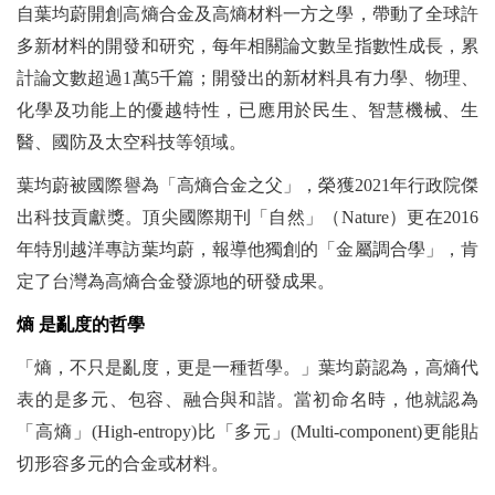
自葉均蔚開創高熵合金及高熵材料一方之學，帶動了全球許
多新材料的開發和研究，每年相關論文數呈指數性成長，累
計論文數超過1萬5千篇；開發出的新材料具有力學、物理、
化學及功能上的優越特性，已應用於民生、智慧機械、生
醫、國防及太空科技等領域。
葉均蔚被國際譽為「高熵合金之父」，榮獲2021年行政院傑
出科技貢獻獎。頂尖國際期刊「自然」（Nature）更在2016
年特別越洋專訪葉均蔚，報導他獨創的「金屬調合學」，肯
定了台灣為高熵合金發源地的研發成果。
熵 是亂度的哲學
「熵，不只是亂度，更是一種哲學。」葉均蔚認為，高熵代
表的是多元、包容、融合與和諧。當初命名時，他就認為
「高熵」(High-entropy)比「多元」(Multi-component)更能貼
切形容多元的合金或材料。